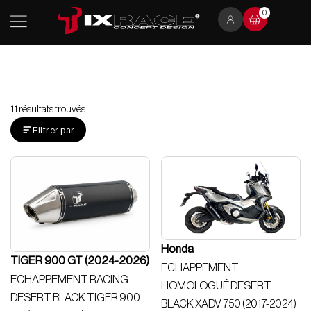
Aller
0
au
contenu
11 résultats trouvés
Filtrer par
Honda
TIGER 900 GT (2024-2026)
ECHAPPEMENT
ECHAPPEMENT RACING
HOMOLOGUÉ DESERT
DESERT BLACK TIGER 900
BLACK XADV 750 (2017-2024)