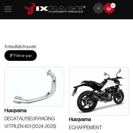
Aller
0
au
contenu
4 résultats trouvés
Filtrer par
Husqvarna
DECATALYSEUR RACING
Husqvarna
VITPILEN 401 (2024-2025)
ECHAPPEMENT