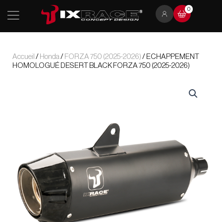
Aller
0
au
contenu
Accueil
/
Honda
/
FORZA 750 (2025-2026)
/ ECHAPPEMENT
HOMOLOGUÉ DESERT BLACK FORZA 750 (2025-2026)