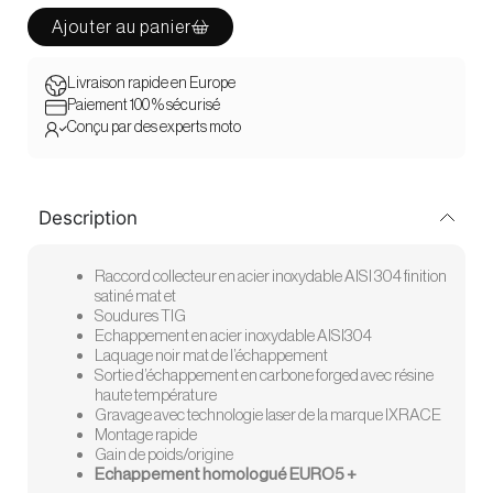
Ajouter au panier
Livraison rapide en Europe
Paiement 100 % sécurisé
Conçu par des experts moto
Description
Raccord collecteur en acier inoxydable AISI 304 finition
satiné mat et
Soudures TIG
Echappement en acier inoxydable AISI304
Laquage noir mat de l’échappement
Sortie d’échappement en carbone forged avec résine
haute température
Gravage avec technologie laser de la marque IXRACE
Montage rapide
Gain de poids/origine
Echappement homologué EURO5 +