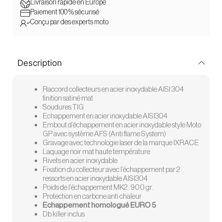
Livraison rapide en Europe
Paiement 100 % sécurisé
Conçu par des experts moto
Description
Raccord collecteurs en acier inoxydable AISI 304
finition satiné mat
Soudures TIG
Echappement en acier inoxydable AISI304
Embout d’échappement en acier inoxydable style Moto
GP avec système AFS (Anti flame System)
Gravage avec technologie laser de la marque IXRACE
Laquage noir mat haute température
Rivets en acier inoxydable
Fixation du collecteur avec l’échappement par 2
ressorts en acier inoxydable AISI304
Poids de l’échappement MK2 : 900 gr.
Protection en carbone anti chaleur
Echappement homologué EURO 5
Db killer inclus