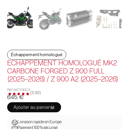
Échappement homologué
ECHAPPEMENT HOMOLOGUÉ MK2
CARBONE FORGED Z 900 FULL
(2025-2026) / Z 900 A2 (2025-2026)
Réf. AK7230CX
(5.00)
645
€
Ajouter au panier
Livraison rapide en Europe
Paiement 100 % sécurisé