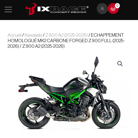
Aller
0
au
contenu
Accueil
/
Kawasaki
/
Z 900 A2 (2025-2026)
/ ECHAPPEMENT
HOMOLOGUÉ MK2 CARBONE FORGED Z 900 FULL (2025-
2026) / Z 900 A2 (2025-2026)