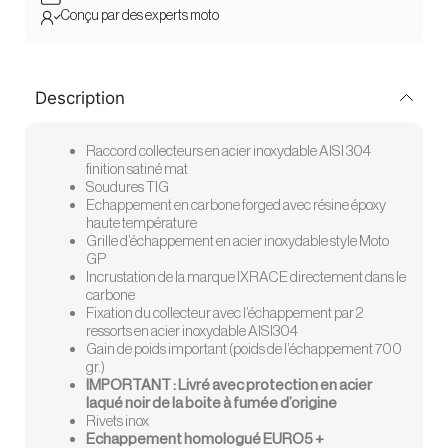
Conçu par des experts moto
Description
Raccord collecteurs en acier inoxydable AISI 304
finition satiné mat
Soudures TIG
Echappement en carbone forged avec résine époxy
haute température
Grille d’échappement en acier inoxydable style Moto
GP
Incrustation de la marque IXRACE directement dans le
carbone
Fixation du collecteur avec l’échappement par 2
ressorts en acier inoxydable AISI304
Gain de poids important (poids de l’échappement 700
gr.)
IMPORTANT : Livré avec protection en acier
laqué noir de la boite à fumée d’origine
Rivets inox
Echappement homologué EURO5 +