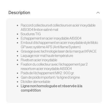
Description
Raccord collecteurs et collecteurs en acier inoxydable
AISI 304 finition satiné mat
Soudures TIG
Echappement en acier inoxydable AISI304
Embout d’échappement en acier inoxydable style Moto
GP avec système AFS (Anti flame System)
Gravage avec technologie laser de la marque IXRACE
Laquage noir mat haute température
Rivets en acier inoxydable
Fixation du collecteur avec l’échappement par 2
ressorts en acier inoxydable AISI304
Poids de l’échappement MK2 : 900 gr.
Gain de poids important / la ligne d’origine
Db killer démontable
Ligne non homologuée et réservée à la
compétition