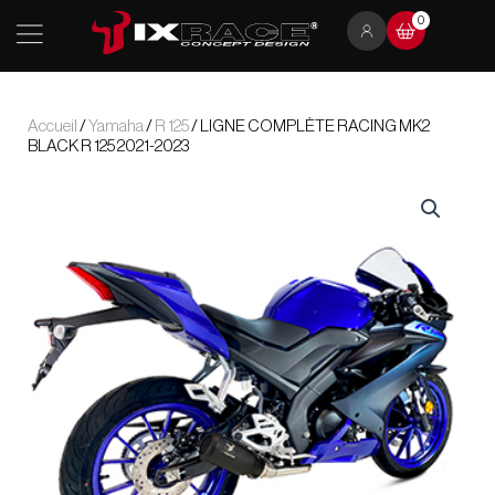
Aller
0
au
contenu
Accueil
/
Yamaha
/
R 125
/ LIGNE COMPLÈTE RACING MK2
BLACK R 125 2021-2023