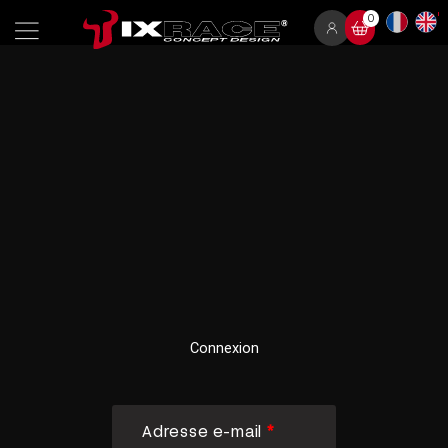
Skip
0
to
content
Required
Required
Connexion
Adresse e-mail
*